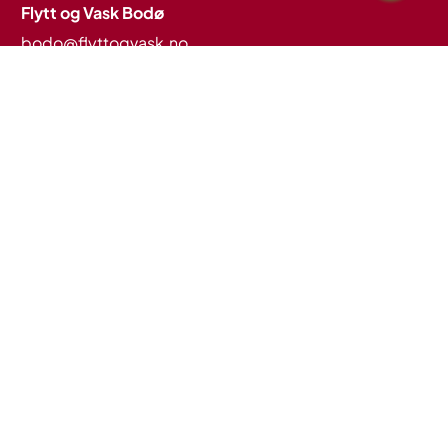
Flytt og Vask Bodø
bodo@flyttogvask.no
Tlf:
+47 461 16 767
Flytt og Vask Tromsø
tromso@flyttogvask.no
Tlf:
+47 461 16 767
Flytt og Vask Narvik
harstadnarvik@flyttogvask.no
Tlf:
+47 461 16 767
Tjenester
Flytting
Flyttevask