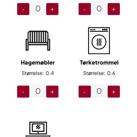
-
+
-
+
Hagemøbler
Tørketrommel
0.4
0.6
-
+
-
+