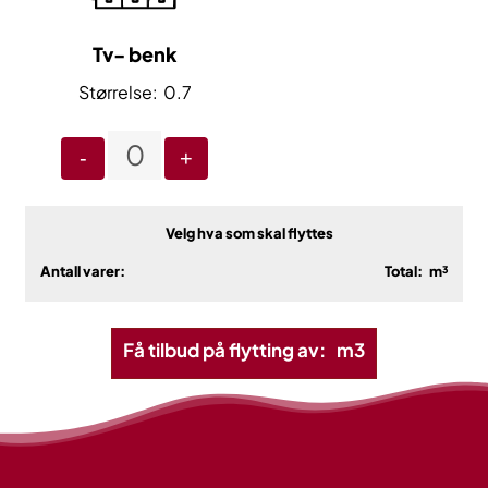
Tv- benk
0.7
-
+
Velg hva som skal flyttes
Antall varer:
Total:
m³
Få tilbud på flytting av:
m3