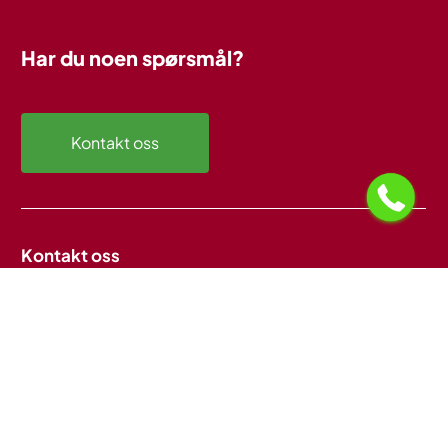
Har
du
noen
spørsmål?
Kontakt oss
Kontakt oss
Flytt og Vask Bodø
bodo@flyttogvask.no
Tlf:
+47 461 16 767
Flytt og Vask Tromsø