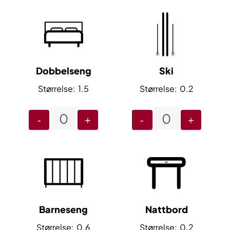
Dobbelseng
Ski
1.5
0.2
-
+
-
+
Barneseng
Nattbord
0.6
0.2